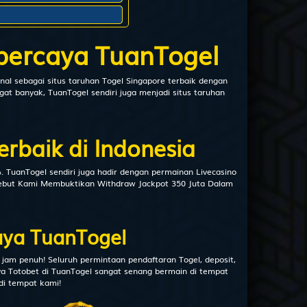
rpercaya TuanTogel
nal sebagai situs taruhan Togel Singapore terbaik dengan
at banyak, TuanTogel sendiri juga menjadi situs taruhan
rbaik di Indonesia
TuanTogel sendiri juga hadir dengan permainan Livecasino
Tersebut Kami Membuktikan Withdraw Jackpot 350 Juta Dalam
aya TuanTogel
m penuh! Seluruh permintaan pendaftaran Togel, deposit,
a Totobet di TuanTogel sangat senang bermain di tempat
di tempat kami!