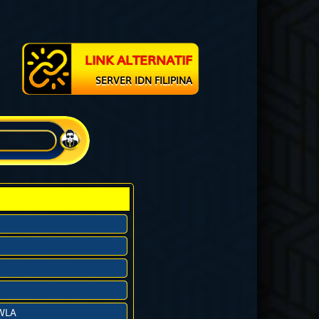
LINK ALTERNATIF
SERVER IDN FILIPINA
 WLA