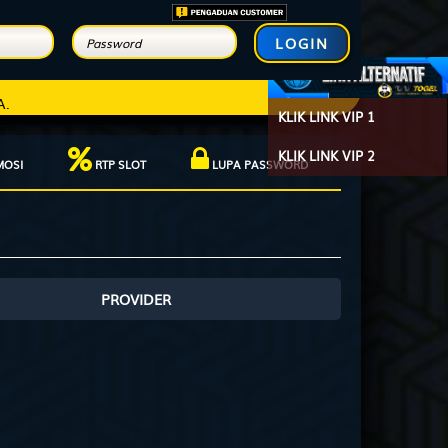
LOGIN
KLIK LINK VIP 1
KLIK LINK VIP 2
OSI
RTP SLOT
LUPA PASSWORD
PROVIDER