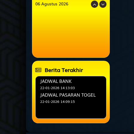
06 Agustus 2026
CHIANGMAI4D
7
0
3
4
CHIANGMAI
0
1
6
2
HANOI
1
9
3
0
SINGAPORE
0
7
1
5
Berita Terakhir
JADWAL BANK
22-01-2026 14:13:03
JADWAL PASARAN TOGEL
22-01-2026 14:09:15